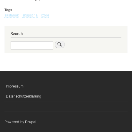
Tags
sastanak
skupština
izbor
Search
Search
Impressum
IMPRESSUM
Datenschutzerklärung
Powered by
Drupal