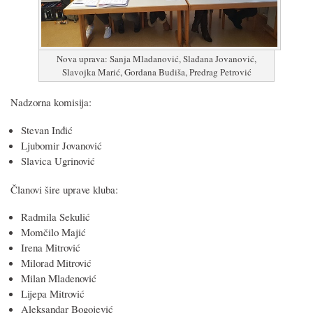
Nova uprava: Sanja Mladanović, Slađana Jovanović,
Slavojka Marić, Gordana Budiša, Predrag Petrović
Nadzorna komisija:
Stevan Inđić
Ljubomir Jovanović
Slavica Ugrinović
Članovi šire uprave kluba:
Radmila Sekulić
Momčilo Majić
Irena Mitrović
Milorad Mitrović
Milan Mladenović
Lijepa Mitrović
Aleksandar Bogojević