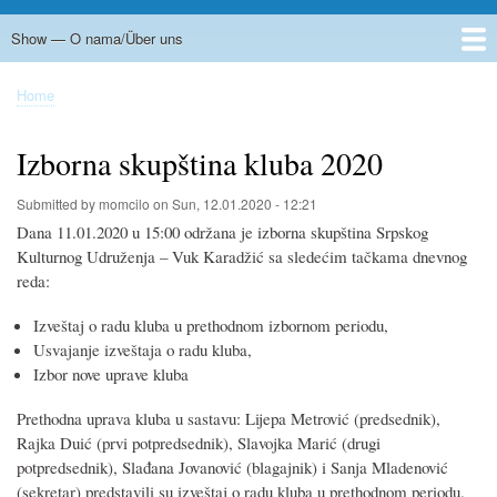
Show — O nama/Über uns
Radno vreme / Öffnungszeiten
Prostorije kluba
Kontakt
Folklor / Folkloregruppe
Srpska škola / Serbischer Schulunterricht
Uprava / Unser Vorstand
Home
Breadcrumb
Izborna skupština kluba 2020
Submitted by
momcilo
on
Sun, 12.01.2020 - 12:21
Dana 11.01.2020 u 15:00 održana je izborna skupština Srpskog
Kulturnog Udruženja – Vuk Karadžić sa sledećim tačkama dnevnog
reda:
Izveštaj o radu kluba u prethodnom izbornom periodu,
Usvajanje izveštaja o radu kluba,
Izbor nove uprave kluba
Prethodna uprava kluba u sastavu: Lijepa Metrović (predsednik),
Rajka Duić (prvi potpredsednik), Slavojka Marić (drugi
potpredsednik), Slađana Jovanović (blagajnik) i Sanja Mladenović
(sekretar) predstavili su izveštaj o radu kluba u prethodnom periodu.