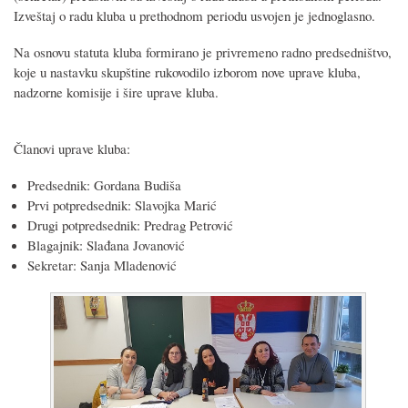
Izveštaj o radu kluba u prethodnom periodu usvojen je jednoglasno.
Na osnovu statuta kluba formirano je privremeno radno predsedništvo,
koje u nastavku skupštine rukovodilo izborom nove uprave kluba,
nadzorne komisije i šire uprave kluba.
Članovi uprave kluba:
Predsednik: Gordana Budiša
Prvi potpredsednik: Slavojka Marić
Drugi potpredsednik: Predrag Petrović
Blagajnik: Slađana Jovanović
Sekretar: Sanja Mladenović