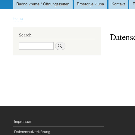
Radno vreme / Öffnungszeiten
Prostorije kluba
Kontakt
F
Home
Breadcrumb
Datens
Search
Search
Impressum
IMPRESSUM
Datenschutzerklärung