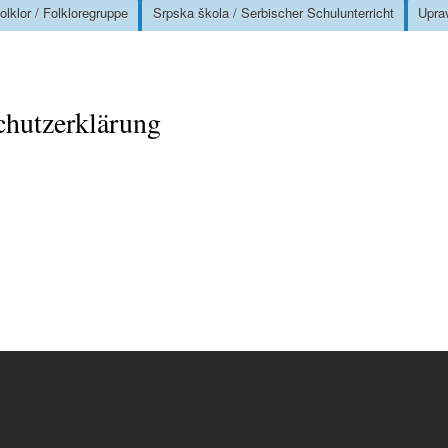
olklor / Folkloregruppe
Srpska škola / Serbischer Schulunterricht
Upra
chutzerklärung