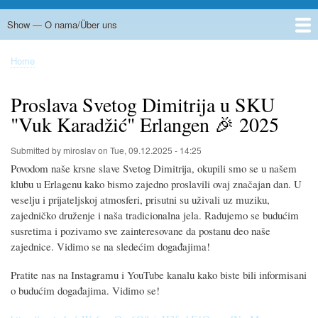
Show — O nama/Über uns
Radno vreme / Öffnungszeiten
Prostorije kluba
Kontakt
Folklor / Folkloregruppe
Srpska škola / Serbischer Schulunterricht
Uprava / Unser Vorstand
Home
Breadcrumb
Proslava Svetog Dimitrija u SKU
"Vuk Karadžić" Erlangen 🎉 2025
Submitted by
miroslav
on
Tue, 09.12.2025 - 14:25
Povodom naše krsne slave Svetog Dimitrija, okupili smo se u našem
klubu u Erlagenu kako bismo zajedno proslavili ovaj značajan dan. U
veselju i prijateljskoj atmosferi, prisutni su uživali uz muziku,
zajedničko druženje i naša tradicionalna jela.
Radujemo se budućim
susretima i pozivamo sve zainteresovane da postanu deo naše
zajednice.
Vidimo se na sledećim događajima!
Pratite nas na Instagramu i YouTube kanalu kako biste bili informisani
o budućim događajima. Vidimo se!